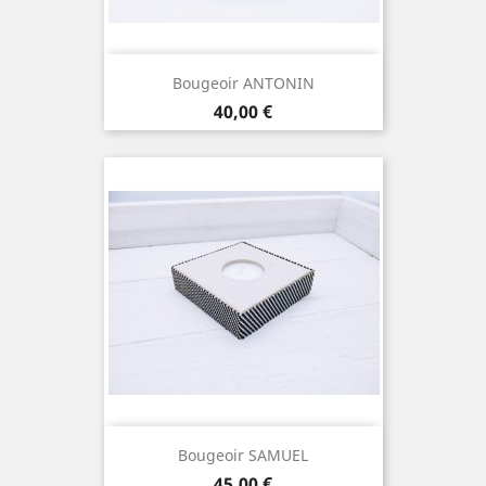
Bougeoir ANTONIN
Prix
40,00 €
Bougeoir SAMUEL
Prix
45,00 €