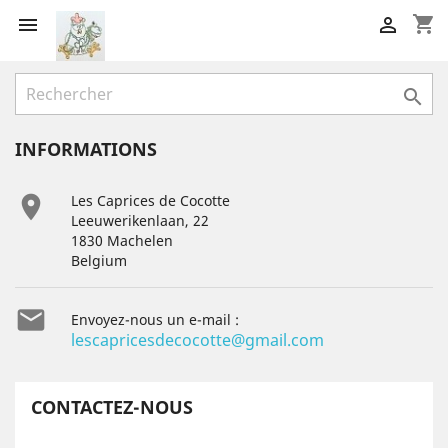
shopping_cart



INFORMATIONS

Les Caprices de Cocotte
Leeuwerikenlaan, 22
1830 Machelen
Belgium

Envoyez-nous un e-mail :
lescapricesdecocotte@gmail.com
CONTACTEZ-NOUS