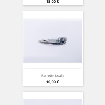
Prix
15,00 €
Barrette Koala
Prix
10,00 €