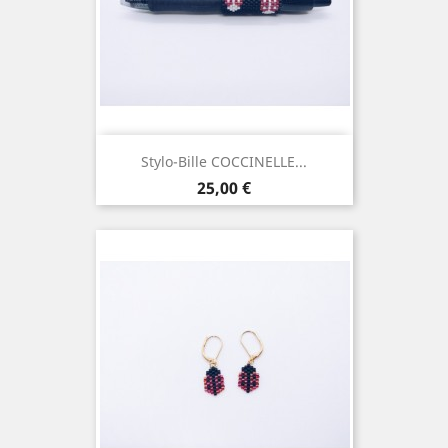
Stylo-Bille COCCINELLE...
Prix
25,00 €