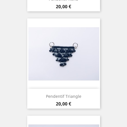
Prix
20,00 €
Pendentif Triangle
Prix
20,00 €