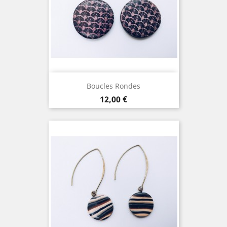
Boucles Rondes
Prix
12,00 €