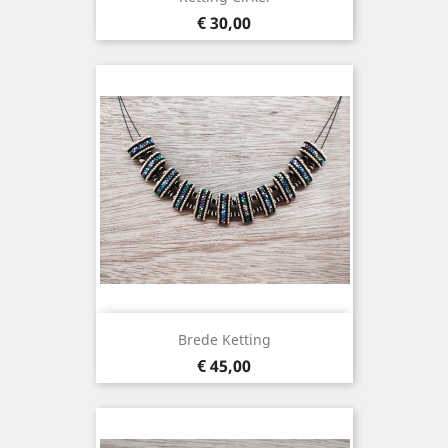
Prijs
€ 30,00
Brede Ketting
Prijs
€ 45,00