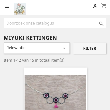
shopping_cart



MIYUKI KETTINGEN
Relevantie

FILTER
Item 1-12 van 15 in totaal item(s)