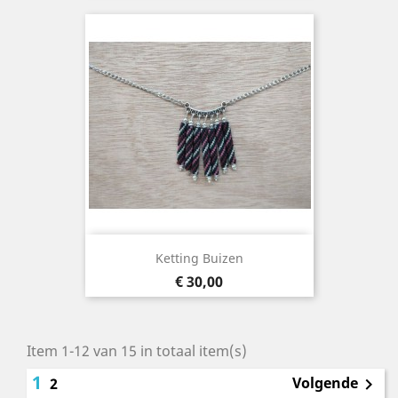
Ketting Buizen
Prijs
€ 30,00
Item 1-12 van 15 in totaal item(s)
1
Volgende
2
