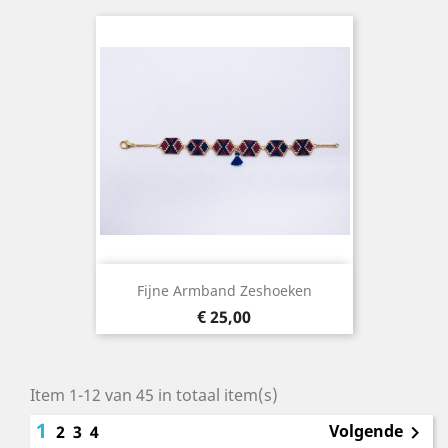
Fijne Armband Zeshoeken
Prijs
€ 25,00
Item 1-12 van 45 in totaal item(s)
1
Volgende
2
3
4
