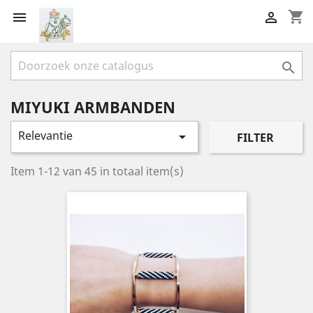
shopping_cart



MIYUKI ARMBANDEN
Relevantie

FILTER
Item 1-12 van 45 in totaal item(s)