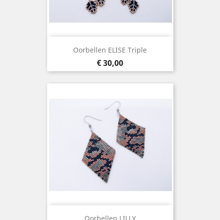
Oorbellen ELISE Triple
Prijs
€ 30,00
Oorbellen LILLY