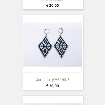
Prijs
€ 30,00
Oorbellen JOSEPHINE
Prijs
€ 30,00