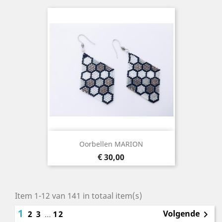
Oorbellen MARION
Prijs
€ 30,00
Item 1-12 van 141 in totaal item(s)
1
Volgende
2
3
…
12
