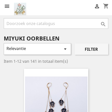
shopping_cart



MIYUKI OORBELLEN
Relevantie

FILTER
Item 1-12 van 141 in totaal item(s)